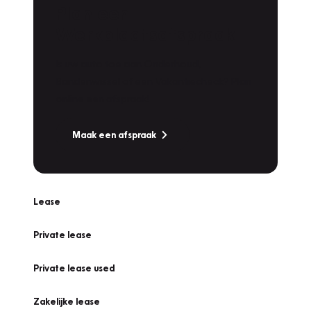
Plan een
Werkplaatsafspraak
Is uw auto toe aan Onderhoud,
Bandenwissel of een Vakantiecheck? Plan
online een afspraak!
Maak een afspraak
Lease
Private lease
Private lease used
Zakelijke lease