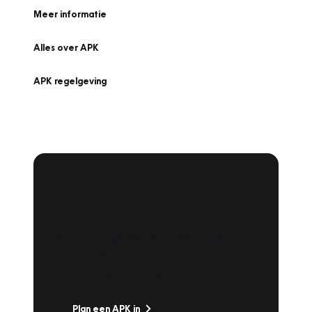
Meer informatie
Alles over APK
APK regelgeving
APK Keuring bij
Vakgarage!
Is het weer tijd voor de jaarlijkse APK? Ga
snel naar Vakgarage bij u in de buurt, en ga
zonder zorgen de weg op!
Plan een APK in