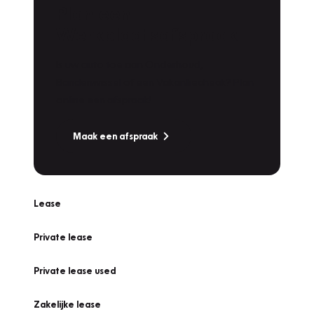
Plan een
Werkplaatsafspraak
Is uw auto toe aan Onderhoud,
Bandenwissel of een Vakantiecheck? Plan
online een afspraak!
Maak een afspraak
Lease
Private lease
Private lease used
Zakelijke lease