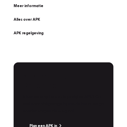
Meer informatie
Alles over APK
APK regelgeving
APK Keuring bij
Vakgarage!
Is het weer tijd voor de jaarlijkse APK? Ga
snel naar Vakgarage bij u in de buurt, en ga
zonder zorgen de weg op!
Plan een APK in