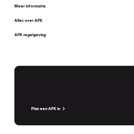
Meer informatie
Alles over APK
APK regelgeving
APK Keuring bij Vakgarage!
Is het weer tijd voor de jaarlijkse APK? Ga snel naar V
Plan een APK in