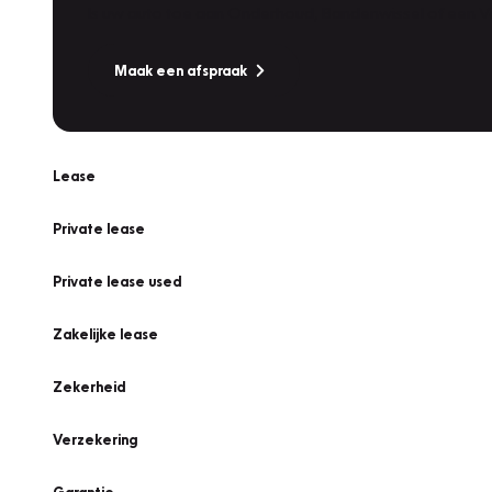
Is uw auto toe aan Onderhoud, Bandenwissel of een Va
Maak een afspraak
Lease
Private lease
Private lease used
Zakelijke lease
Zekerheid
Verzekering