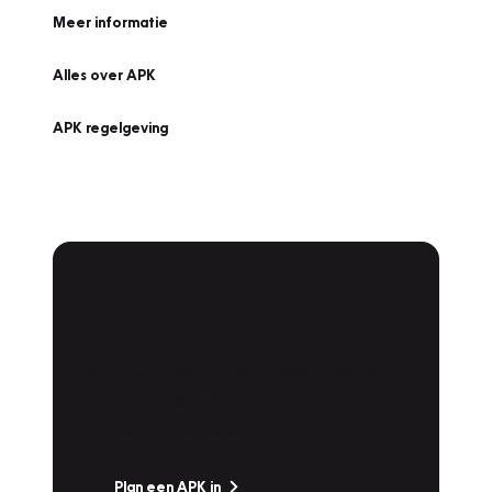
Meer informatie
Alles over APK
APK regelgeving
APK Keuring bij
Vakgarage!
Is het weer tijd voor de jaarlijkse APK? Ga
snel naar Vakgarage bij u in de buurt, en ga
zonder zorgen de weg op!
Plan een APK in