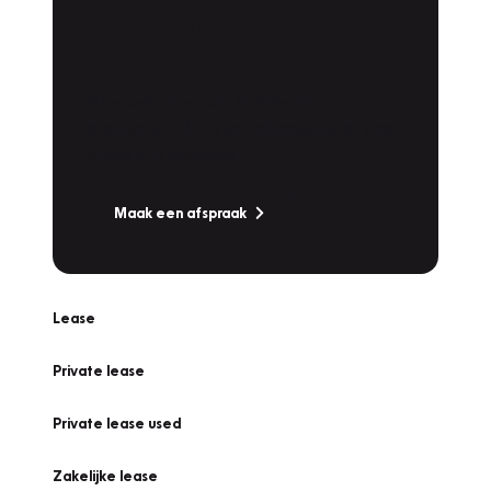
Plan een
Werkplaatsafspraak
Is uw auto toe aan Onderhoud,
Bandenwissel of een Vakantiecheck? Plan
online een afspraak!
Maak een afspraak
Lease
Private lease
Private lease used
Zakelijke lease