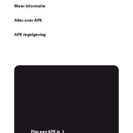
Meer informatie
Alles over APK
APK regelgeving
APK Keuring bij
Vakgarage!
Is het weer tijd voor de jaarlijkse APK? Ga
snel naar Vakgarage bij u in de buurt, en ga
zonder zorgen de weg op!
Plan een APK in