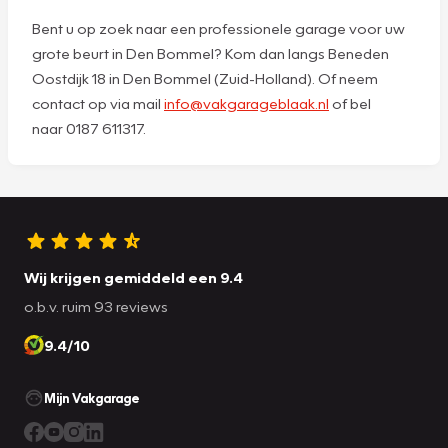
Bent u op zoek naar een professionele garage voor uw
grote beurt in Den Bommel? Kom dan langs Beneden
Oostdijk 18 in Den Bommel (Zuid-Holland). Of neem
contact op via mail
info@vakgarageblaak.nl
of bel
naar 0187 611317.
Wij krijgen gemiddeld een 9.4
o.b.v. ruim 93 reviews
9.4/10
Mijn Vakgarage