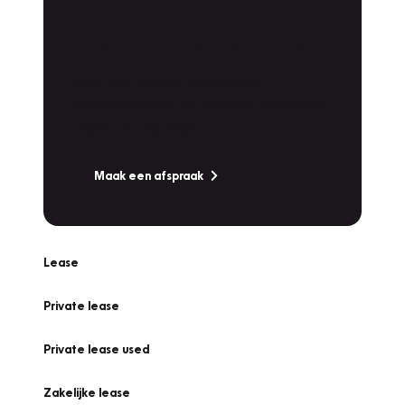
Plan een
Werkplaatsafspraak
Is uw auto toe aan Onderhoud,
Bandenwissel of een Vakantiecheck? Plan
online een afspraak!
Maak een afspraak
Lease
Private lease
Private lease used
Zakelijke lease