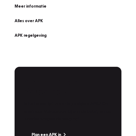
Meer informatie
Alles over APK
APK regelgeving
APK Keuring bij
Vakgarage!
Is het weer tijd voor de jaarlijkse APK? Ga
snel naar Vakgarage bij u in de buurt, en ga
zonder zorgen de weg op!
Plan een APK in