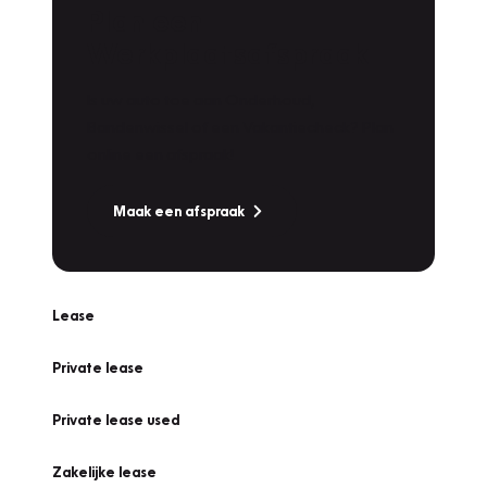
Plan een
Werkplaatsafspraak
Is uw auto toe aan Onderhoud,
Bandenwissel of een Vakantiecheck? Plan
online een afspraak!
Maak een afspraak
Lease
Private lease
Private lease used
Zakelijke lease