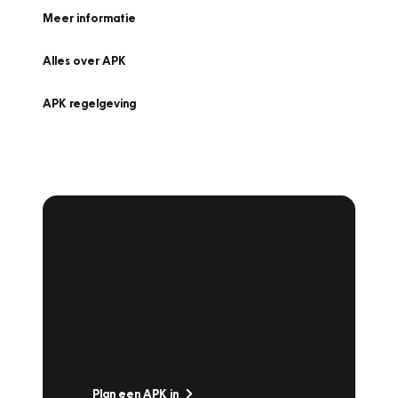
Meer informatie
Alles over APK
APK regelgeving
APK Keuring bij
Vakgarage!
Is het weer tijd voor de jaarlijkse APK? Ga
snel naar Vakgarage bij u in de buurt, en ga
zonder zorgen de weg op!
Plan een APK in