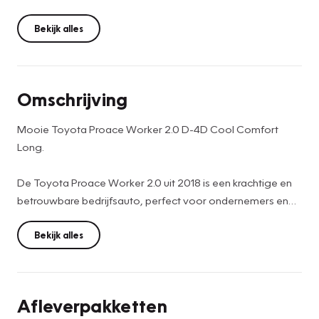
Bekijk alles
Omschrijving
Mooie Toyota Proace Worker 2.0 D-4D Cool Comfort
Long.
De Toyota Proace Worker 2.0 uit 2018 is een krachtige en
betrouwbare bedrijfsauto, perfect voor ondernemers en
bedrijven. Met zijn ruime laadruimte, sterke motor en
moderne uitstraling, is deze auto ideaal voor transport en
Bekijk alles
logistiek.
Met onder andere:
Afleverpakketten
- Luxe tussenschot, meer beenruimte bij bestuurderstoel.