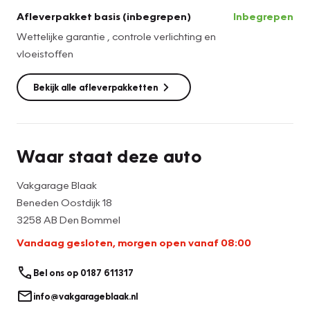
- Ruit met donker folie bij rechterschuifdeur.
Afleverpakket basis (inbegrepen)
Inbegrepen
- Laadruimte betimmerd.
Wettelijke garantie , controle verlichting en
- Extra verlichting in laadruimte.
vloeistoffen
- Met trekhaak.
Bekijk alle afleverpakketten
Waar staat deze auto
Vakgarage Blaak
Beneden Oostdijk 18
3258 AB Den Bommel
Vandaag gesloten, morgen open vanaf 08:00
Bel ons op 0187 611317
info@vakgarageblaak.nl