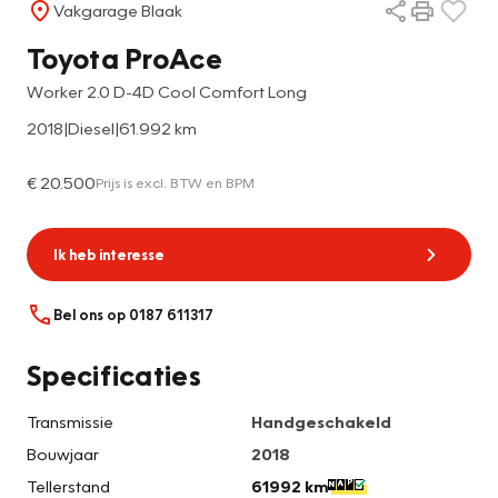
Vakgarage Blaak
Toyota ProAce
Worker 2.0 D-4D Cool Comfort Long
2018
|
Diesel
|
61.992 km
€ 20.500
Prijs is excl. BTW en BPM
Ik heb interesse
Bel ons op 0187 611317
Specificaties
Transmissie
Handgeschakeld
Bouwjaar
2018
Tellerstand
61992 km