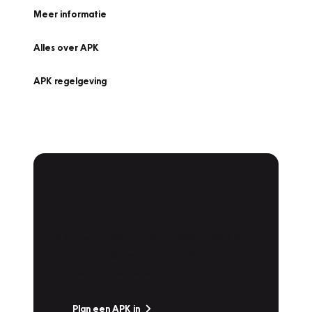
Meer informatie
Alles over APK
APK regelgeving
APK Keuring bij
Vakgarage!
Is het weer tijd voor de jaarlijkse APK? Ga
snel naar Vakgarage bij u in de buurt, en ga
zonder zorgen de weg op!
Plan een APK in