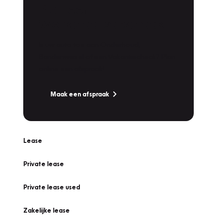
Plan een
Werkplaatsafspraak
Is uw auto toe aan Onderhoud,
Bandenwissel of een Vakantiecheck? Plan
online een afspraak!
Maak een afspraak
Lease
Private lease
Private lease used
Zakelijke lease